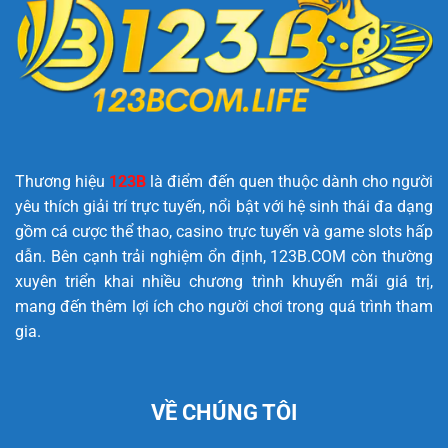
Thương hiệu
123B
là điểm đến quen thuộc dành cho người
yêu thích giải trí trực tuyến, nổi bật với hệ sinh thái đa dạng
gồm cá cược thể thao, casino trực tuyến và game slots hấp
dẫn. Bên cạnh trải nghiệm ổn định, 123B.COM còn thường
xuyên triển khai nhiều chương trình khuyến mãi giá trị,
mang đến thêm lợi ích cho người chơi trong quá trình tham
gia.
VỀ CHÚNG TÔI