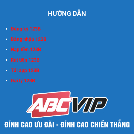
HƯỚNG DẪN
Đăng ký 123B
Đăng nhập 123B
Nạp tiền 123B
Rút tiền 123B
Tải app 123B
Đại lý 123B