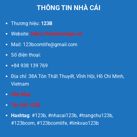
THÔNG TIN NHÀ CÁI
Thương hiệu:
123B
Website:
https://foliebondage.nl/
Mail:
123bcomlife@gmail.com
Số điện thoại:
+84 938 139 769
Địa chỉ:
38A Tôn Thất Thuyết, Vĩnh Hội, Hồ Chí Minh,
Vietnam
Site Map
Tác Giả 123B
Hashtag
: #123b, #nhacai123b, #trangchu123b,
#123bcom, #123bcomlife, #linkvao123b