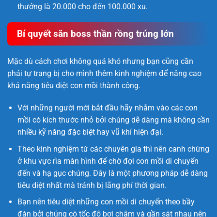
thưởng là 20.000 cho đến 100.000 xu.
Bí quyết săn boss thần rồng trúng lớn
Mặc dù cách chơi không quá khó nhưng bạn cũng cần
phải tự trang bị cho mình thêm kinh nghiệm để nâng cao
khả năng tiêu diệt con mồi thành công.
Với những người mới bắt đầu hãy nhắm vào các con
mồi có kích thước nhỏ bởi chúng dễ dàng mà không cần
nhiều kỹ năng đặc biệt hay vũ khí hiện đại.
Theo kinh nghiệm từ các chuyên gia thì nên canh chừng
ở khu vực rìa màn hình để chờ đợi con mồi di chuyển
đến và hạ gục chúng. Đây là một phương pháp dễ dàng
tiêu diệt nhất mà tránh bị lãng phí thời gian.
Bạn nên tiêu diệt những con mồi di chuyển theo bầy
đàn bởi chúng có tốc độ bơi chậm và gần sát nhau nên