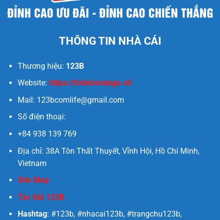
THÔNG TIN NHÀ CÁI
Thương hiệu:
123B
Website:
https://foliebondage.nl/
Mail:
123bcomlife@gmail.com
Số điện thoại:
+84 938 139 769
Địa chỉ:
38A Tôn Thất Thuyết, Vĩnh Hội, Hồ Chí Minh,
Vietnam
Site Map
Tác Giả 123B
Hashtag
: #123b, #nhacai123b, #trangchu123b,