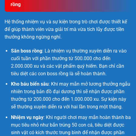
rồng
Hệ thống nhiệm vụ và sự kiện trong trò chơi được thiết kế
để giúp thành viên vừa giải trí mà vừa tích lũy được tiền
thưởng không ngừng nghỉ.
Săn boss rồng
: Là nhiệm vụ thường xuyên diễn ra vào
cuối tuần với phần thưởng từ 500.000 cho đến
2.000.000 xu và các vật phẩm quý hiếm. Bạn chỉ cần
tiêu diệt các con boss rồng là sẽ hoàn thành.
Kho báu biển sâu
: Khi may mắn mở lương thưởng ngẫu
nhiên trong bản đồ đại dương thì sẽ nhận được phần
thưởng từ 200.000 cho đến 1.000.000 xu. Sự kiện này
sẽ thường xuyên diễn ra với hai lần trong một tháng.
Nhiệm vụ ngày
: Khi người chơi may mắn hoàn thành ba
mục tiêu nhỏ như bắn trúng 50 con cá, tiêu diệt được
sinh vật có kích thước trung bình để nhận được phần