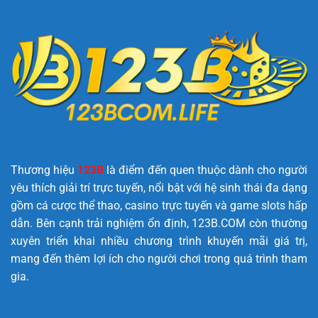
Thương hiệu
123B
là điểm đến quen thuộc dành cho người
yêu thích giải trí trực tuyến, nổi bật với hệ sinh thái đa dạng
gồm cá cược thể thao, casino trực tuyến và game slots hấp
dẫn. Bên cạnh trải nghiệm ổn định, 123B.COM còn thường
xuyên triển khai nhiều chương trình khuyến mãi giá trị,
mang đến thêm lợi ích cho người chơi trong quá trình tham
gia.