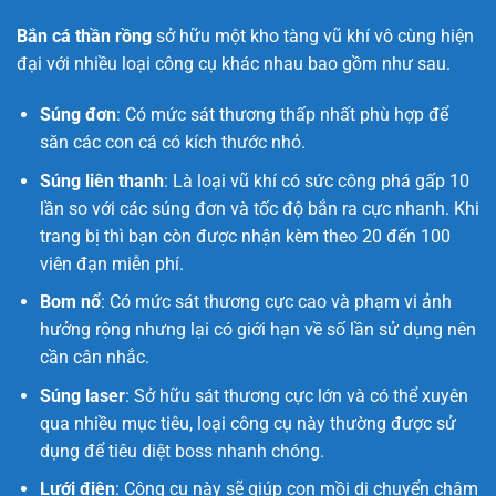
Bắn cá thần rồng
sở hữu một kho tàng vũ khí vô cùng hiện
đại với nhiều loại công cụ khác nhau bao gồm như sau.
Súng đơn
: Có mức sát thương thấp nhất phù hợp để
săn các con cá có kích thước nhỏ.
Súng liên thanh
: Là loại vũ khí có sức công phá gấp 10
lần so với các súng đơn và tốc độ bắn ra cực nhanh. Khi
trang bị thì bạn còn được nhận kèm theo 20 đến 100
viên đạn miễn phí.
Bom nổ
: Có mức sát thương cực cao và phạm vi ảnh
hưởng rộng nhưng lại có giới hạn về số lần sử dụng nên
cần cân nhắc.
Súng laser
: Sở hữu sát thương cực lớn và có thể xuyên
qua nhiều mục tiêu, loại công cụ này thường được sử
dụng để tiêu diệt boss nhanh chóng.
Lưới điện
: Công cụ này sẽ giúp con mồi di chuyển chậm