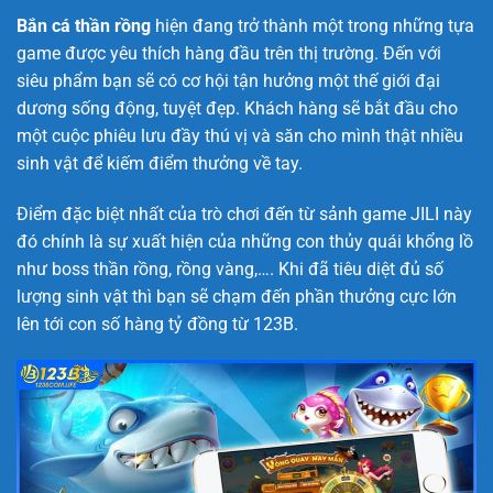
Bắn cá thần rồng
hiện đang trở thành một trong những tựa
game được yêu thích hàng đầu trên thị trường. Đến với
siêu phẩm bạn sẽ có cơ hội tận hưởng một thế giới đại
dương sống động, tuyệt đẹp. Khách hàng sẽ bắt đầu cho
một cuộc phiêu lưu đầy thú vị và săn cho mình thật nhiều
sinh vật để kiếm điểm thưởng về tay.
Điểm đặc biệt nhất của trò chơi đến từ sảnh game JILI này
đó chính là sự xuất hiện của những con thủy quái khổng lồ
như boss thần rồng, rồng vàng,…. Khi đã tiêu diệt đủ số
lượng sinh vật thì bạn sẽ chạm đến phần thưởng cực lớn
lên tới con số hàng tỷ đồng từ 123B.