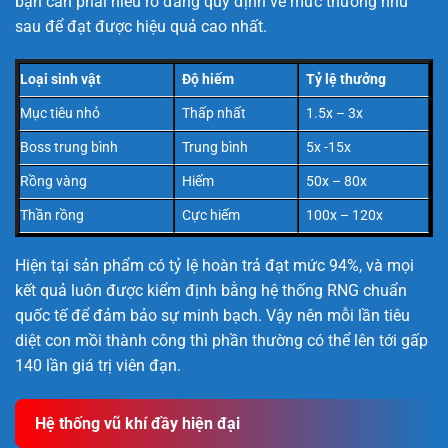
bạn cần phải hiểu rõ đảng quy định về mức thưởng như
sau để đạt được hiệu quả cao nhất.
Loại sinh vật
Độ hiếm
Tỷ lệ thưởng
Mục tiêu nhỏ
Thấp nhất
1.5x – 3x
Boss trung bình
Trung bình
5x -15x
Rồng vàng
Hiếm
50x – 80x
Thần rồng
Cực hiếm
100x – 120x
Hiện tại sản phẩm có tỷ lệ hoàn trả đạt mức 94%, và mọi
kết quả luôn được kiểm định bằng hệ thống RNG chuẩn
quốc tế để đảm bảo sự minh bạch. Vậy nên mỗi lần tiêu
diệt con mồi thành công thì phần thường có thể lên tới gấp
140 lần giá trị viên đạn.
Hệ thống vũ khí đầy hiện đại