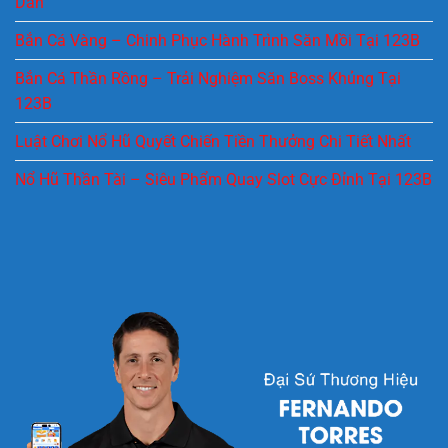
Dẫn
Bắn Cá Vàng – Chinh Phục Hành Trình Săn Mồi Tại 123B
Bắn Cá Thần Rồng – Trải Nghiệm Săn Boss Khủng Tại
123B
Luật Chơi Nổ Hũ Quyết Chiến Tiền Thưởng Chi Tiết Nhất
Nổ Hũ Thần Tài – Siêu Phẩm Quay Slot Cực Đỉnh Tại 123B