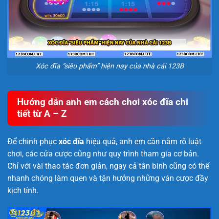
Xóc đĩa “siêu phẩm” hiện nay của nhà cái 123B
Hướng dẫn anh em cách chơi xóc đĩa chi
tiết từ A – Z
Để chinh phục
xóc đĩa
hiệu quả, anh em cần nắm rõ luật
chơi, các cửa cược cũng như quy trình tham gia cơ bản.
Chỉ với vài thao tác đơn giản, ngay cả tân binh cũng có thể
nhanh chóng làm quen và tận hưởng những ván cược đầy
kịch tính.