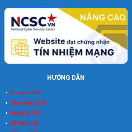
HƯỚNG DẪN
Đăng ký 123B
Đăng nhập 123B
Nạp tiền 123B
Rút tiền 123B