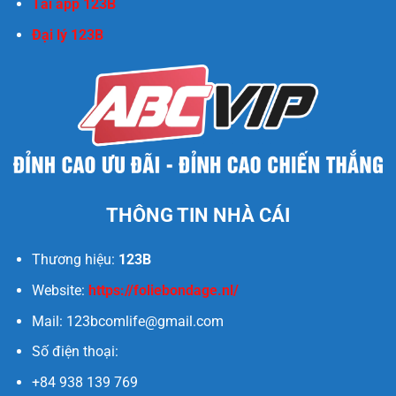
Tải app 123B
Đại lý 123B
THÔNG TIN NHÀ CÁI
Thương hiệu:
123B
Website:
https://foliebondage.nl/
Mail:
123bcomlife@gmail.com
Số điện thoại:
+84 938 139 769