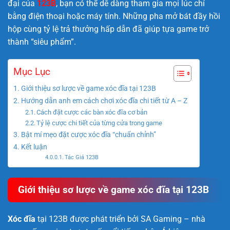
đại của
123B
, bạn có thể dễ dàng tham gia mọi lúc chỉ
bằng điện thoại hoặc máy tính. Những pha mở bát đầy hồi
hộp cùng tỷ lệ trả thưởng hấp dẫn đã giúp tựa game trở
thành “siêu phẩm”.
Mục Lục
Giới thiệu sơ lược về game xóc đĩa tại 123B
Hướng dẫn anh em cách chơi xóc đĩa chi tiết từ A – Z
Cách đặt cược các bàn xóc đĩa cơ bản
Tỷ lệ cược chi tiết của từng cửa trong game
Bật mí mẹo đặt cược xóc đĩa “chuẩn chỉnh”
Kết luận
Tác Giả 123B
Giới thiệu sơ lược về game xóc đĩa tại 123B
Xóc đĩa
tại 123B được phát triển bởi SA Gaming – nhà