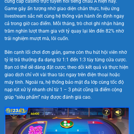
cung cấp casino trực tuyến nổi tiếng châu Á hiện nay.
Game gây ấn tượng nhờ giao diện chân thực, hiệu ứng
livestream sắc nét cùng hệ thống vận hành ổn định ngay
cả trong giờ cao điểm. Mỗi tháng, trò chơi ghi nhận hàng
trăm nghìn lượt tham gia với tỷ quay lại lên đến 82% nhờ
trải nghiệm mượt mà, lôi cuốn.
Bên cạnh lối chơi đơn giản, game còn thu hút hội viên nhờ
tỷ lệ trả thưởng đa dạng từ 1:1 đến 1:3 tùy từng cửa cược.
Bạn có thể dễ dàng đặt cược, theo dõi kết quả và thực hiện
giao dịch chỉ với vài thao tác ngay trên điện thoại hoặc
máy tính. Ngoài ra, hệ thống bảo mật đa lớp cùng tốc độ
nạp rút xử lý nhanh chỉ từ 1 – 3 phút cũng là điểm cộng
giúp “siêu phẩm” này được đánh giá cao.