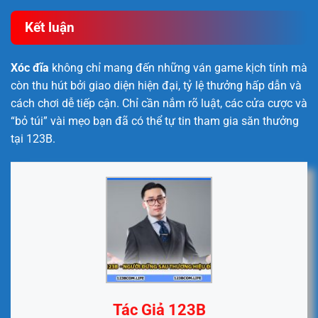
Kết luận
Xóc đĩa
không chỉ mang đến những ván game kịch tính mà
còn thu hút bởi giao diện hiện đại, tỷ lệ thưởng hấp dẫn và
cách chơi dễ tiếp cận. Chỉ cần nắm rõ luật, các cửa cược và
“bỏ túi” vài mẹo bạn đã có thể tự tin tham gia săn thưởng
tại 123B.
Tác Giả 123B